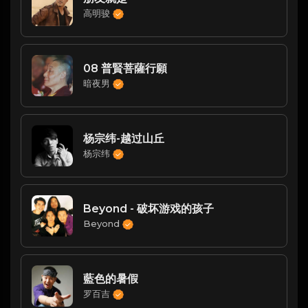
高明骏
08 普賢菩薩行願
暗夜男
杨宗纬-越过山丘
杨宗纬
Beyond - 破坏游戏的孩子
Beyond
藍色的暑假
罗百吉