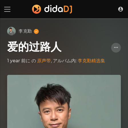
李克勤
爱的过路人
1 year 前に
の
原声带
, アルバム内:
李克勤精选集