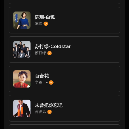
陈瑞-白狐
陈瑞
苏打绿-Coldstar
苏打绿
百合花
李谷一-
未曾把你忘记
高凌风