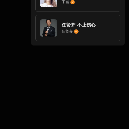
丁当
任贤齐-不止伤心
任贤齐