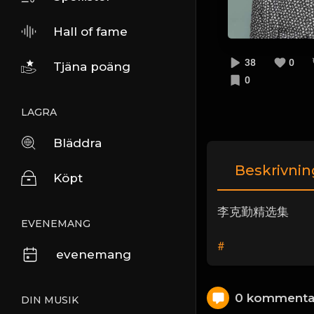
Hall of fame
38
0
Tjäna poäng
0
LAGRA
Bläddra
Beskrivnin
Köpt
李克勤精选集
EVENEMANG
#
evenemang
0 kommenta
DIN MUSIK