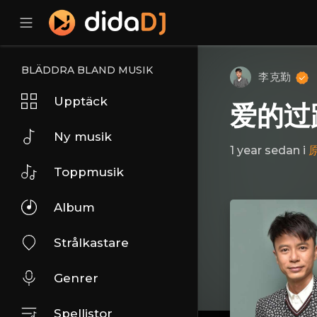
BLÄDDRA BLAND MUSIK
李克勤
Upptäck
爱的过
Ny musik
1 year sedan
i
Toppmusik
Album
Strålkastare
Genrer
Spellistor