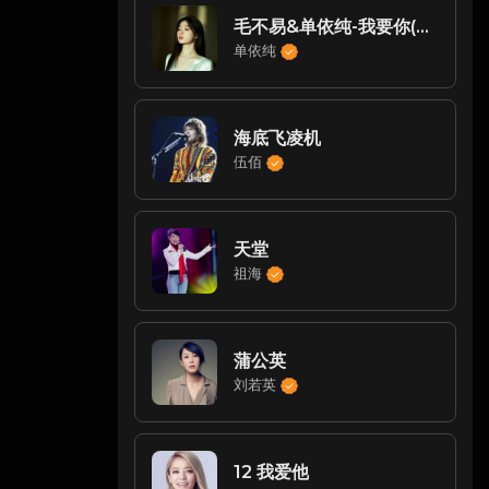
毛不易&单依纯-我要你(Live)
单依纯
海底飞凌机
伍佰
天堂
祖海
蒲公英
刘若英
12 我爱他