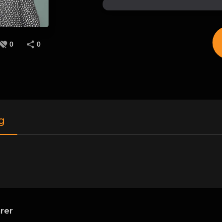
0
0
g
rer