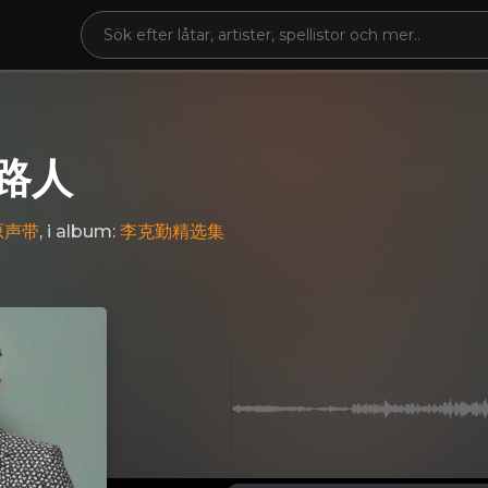
路人
原声带
, i album:
李克勤精选集