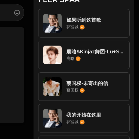
如果听到这首歌
郭富城
鹿晗&Kinjaz舞团-Lu+Skin to skin(舞蹈串烧)(Live)
鹿晗
蔡国权-未寄出的信
蔡国权
我的开始在这里
郭富城