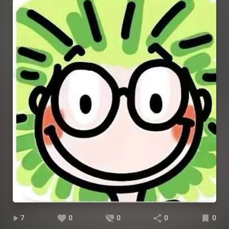
7
0
0
0
0