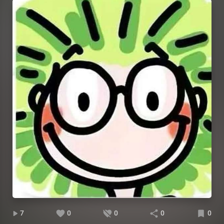
7
0
0
0
0