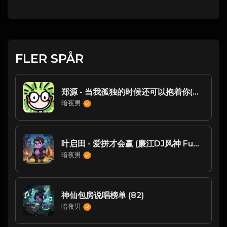
FLER SPÅR
郑源 - 当我孤独的时候还可以抱着你(Dj阿六 FunkyHouse Rmx 2025) -
暗夜男
叶启田 - 爱拼才会赢 (廉江DJ风神 FunkyHouse Mix 2022)闽南语
暗夜男
神仙包房说唱榜单 (82)
暗夜男