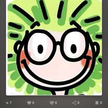
7
0
0
0
0