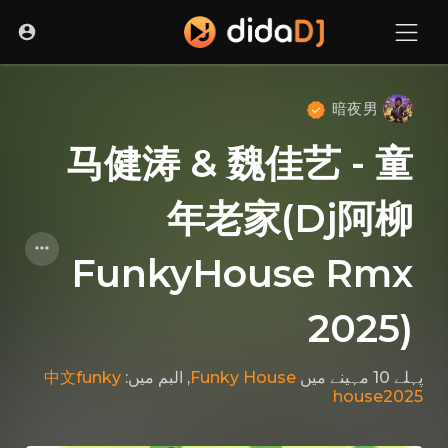
暗夜男
马健涛 & 魏佳艺 - 童
年老家(Dj阿柳
FunkyHouse Rmx
2025)
中文funky
, البم میں:
Funky House
میں
پہلے 10 مہینے
house2025