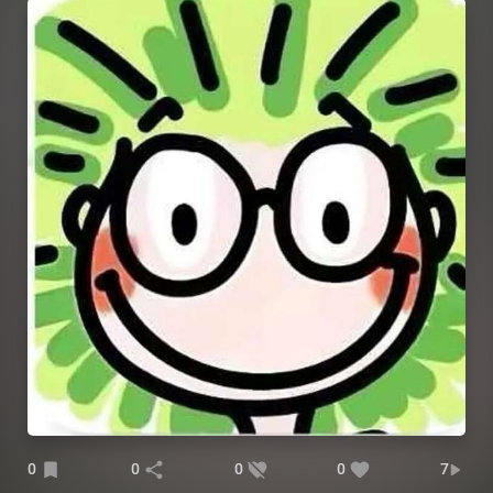
0
0
0
0
7