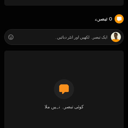
0 تبصرے
کوئی تبصرہ نہیں ملا